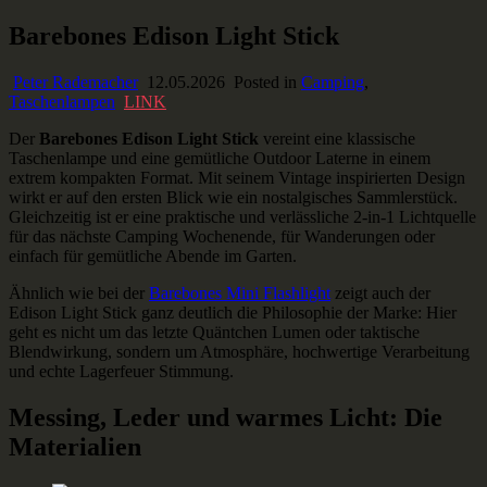
Skip
Barebones Edison Light Stick
Ausstaffiert
Gear und Gadgets zum Verlieben
to
content
Peter Rademacher
12.05.2026
Posted in
Camping
,
Taschenlampen
LINK
Der
Barebones Edison Light Stick
vereint eine klassische
Taschenlampe und eine gemütliche Outdoor Laterne in einem
extrem kompakten Format. Mit seinem Vintage inspirierten Design
wirkt er auf den ersten Blick wie ein nostalgisches Sammlerstück.
Gleichzeitig ist er eine praktische und verlässliche 2-in-1 Lichtquelle
für das nächste Camping Wochenende, für Wanderungen oder
einfach für gemütliche Abende im Garten.
Ähnlich wie bei der
Barebones Mini Flashlight
zeigt auch der
Edison Light Stick ganz deutlich die Philosophie der Marke: Hier
geht es nicht um das letzte Quäntchen Lumen oder taktische
Blendwirkung, sondern um Atmosphäre, hochwertige Verarbeitung
und echte Lagerfeuer Stimmung.
Messing, Leder und warmes Licht: Die
Materialien