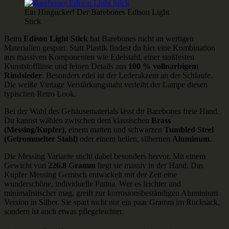
Ein Hingucker! Der Barebones Edison Light
Stick
Beim
Edison Light Stick
hat Barebones nicht an wertigen
Materialien gespart. Statt Plastik findest du hier eine Kombination
aus massiven Komponenten wie Edelstahl, einer stoßfesten
Kunststofflinse und feinen Details aus
100 % vollnarbigem
Rindsleder
. Besonders edel ist der Lederakzent an der Schlaufe.
Die weiße Vintage Verstärkungsnaht verleiht der Lampe diesen
typischen Retro Look.
Bei der Wahl des Gehäusematerials lässt dir Barebones freie Hand.
Du kannst wählen zwischen dem klassischen
Brass
(Messing/Kupfer)
, einem matten und schwarzen
Tumbled Steel
(Getrommelter Stahl)
oder einem hellen, silbernen
Aluminum
.
Die Messing Variante sticht dabei besonders hervor. Mit einem
Gewicht von
226,8 Gramm
liegt sie massiv in der Hand. Das
Kupfer Messing Gemisch entwickelt mit der Zeit eine
wunderschöne, individuelle Patina. Wer es leichter und
minimalistischer mag, greift zur korrosionsbeständigen Aluminium
Version in Silber. Sie spart nicht nur ein paar Gramm im Rucksack,
sondern ist auch etwas pflegeleichter.