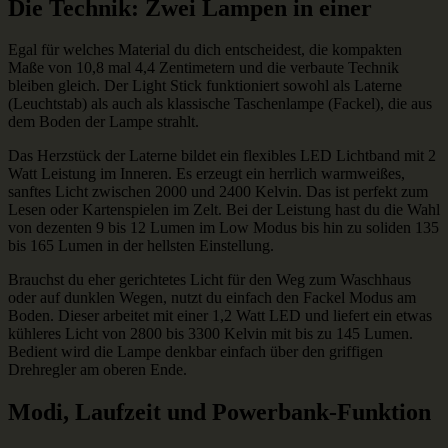
Die Technik: Zwei Lampen in einer
Egal für welches Material du dich entscheidest, die kompakten
Maße von 10,8 mal 4,4 Zentimetern und die verbaute Technik
bleiben gleich. Der Light Stick funktioniert sowohl als Laterne
(Leuchtstab) als auch als klassische Taschenlampe (Fackel), die aus
dem Boden der Lampe strahlt.
Das Herzstück der Laterne bildet ein flexibles LED Lichtband mit 2
Watt Leistung im Inneren. Es erzeugt ein herrlich warmweißes,
sanftes Licht zwischen 2000 und 2400 Kelvin. Das ist perfekt zum
Lesen oder Kartenspielen im Zelt. Bei der Leistung hast du die Wahl
von dezenten 9 bis 12 Lumen im Low Modus bis hin zu soliden 135
bis 165 Lumen in der hellsten Einstellung.
Brauchst du eher gerichtetes Licht für den Weg zum Waschhaus
oder auf dunklen Wegen, nutzt du einfach den Fackel Modus am
Boden. Dieser arbeitet mit einer 1,2 Watt LED und liefert ein etwas
kühleres Licht von 2800 bis 3300 Kelvin mit bis zu 145 Lumen.
Bedient wird die Lampe denkbar einfach über den griffigen
Drehregler am oberen Ende.
Modi, Laufzeit und Powerbank-Funktion