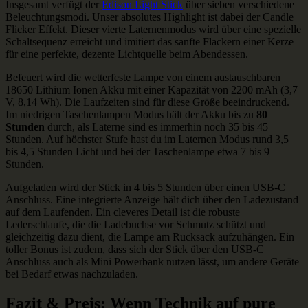
Insgesamt verfügt der
Edison Light Stick
über sieben verschiedene
Beleuchtungsmodi. Unser absolutes Highlight ist dabei der Candle
Flicker Effekt. Dieser vierte Laternenmodus wird über eine spezielle
Schaltsequenz erreicht und imitiert das sanfte Flackern einer Kerze
für eine perfekte, dezente Lichtquelle beim Abendessen.
Befeuert wird die wetterfeste Lampe von einem austauschbaren
18650 Lithium Ionen Akku mit einer Kapazität von 2200 mAh (3,7
V, 8,14 Wh). Die Laufzeiten sind für diese Größe beeindruckend.
Im niedrigen Taschenlampen Modus hält der Akku bis zu
80
Stunden
durch, als Laterne sind es immerhin noch 35 bis 45
Stunden. Auf höchster Stufe hast du im Laternen Modus rund 3,5
bis 4,5 Stunden Licht und bei der Taschenlampe etwa 7 bis 9
Stunden.
Aufgeladen wird der Stick in 4 bis 5 Stunden über einen USB-C
Anschluss. Eine integrierte Anzeige hält dich über den Ladezustand
auf dem Laufenden. Ein cleveres Detail ist die robuste
Lederschlaufe, die die Ladebuchse vor Schmutz schützt und
gleichzeitig dazu dient, die Lampe am Rucksack aufzuhängen. Ein
toller Bonus ist zudem, dass sich der Stick über den USB-C
Anschluss auch als Mini Powerbank nutzen lässt, um andere Geräte
bei Bedarf etwas nachzuladen.
Fazit & Preis: Wenn Technik auf pure