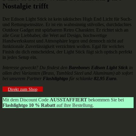
Nostalgie trifft
Der Edison Light Stick ist kein taktisches High End Licht für Such-
und Rettungseinsätze. Er ist ein wahnsinnig stilvolles, durchdachtes
Outdoor Gadget mit spürbarem Retro Charakter. Er richtet sich an
alle Gear Liebhaber, die Wert auf Design, hochwertige
Handwerkskunst und Atmosphäre legen und dennoch nicht auf
funktionale Zuverlässigkeit verzichten wollen. Egal für welches
Finish du dich entscheidest, der Light Stick fügt sich optisch perfekt
in jedes Setup ein.
Interesse geweckt? Du findest den
Barebones Edison Light Stick
in
allen drei Varianten (Brass, Tumbled Steel und Aluminum) ab sofort
bei unserem Partner
Flashlightgo
für schlanke
82,95 Euro
.
Direkt zum Shop
Mit dem Discount Code
AUSSTAFFIERT
bekommen Sie bei
Flashlightgo 10 % Rabatt
auf ihre Bestellung.