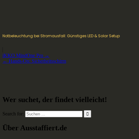
Notbeleuchtung bei Stromausfall: Günstiges LED & Solar Setup
Beitragsnavigation
iKKO MindOne Pro →
← Hands-On: Sicherheitsschirm
Wer suchet, der findet vielleicht!
Search for:
Über Ausstaffiert.de