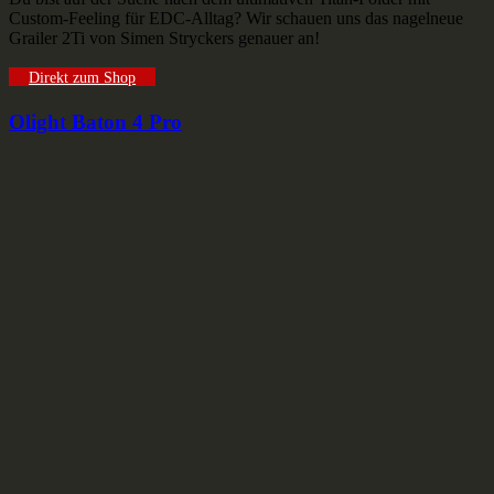
Custom-Feeling für EDC-Alltag? Wir schauen uns das nagelneue
Grailer 2Ti von Simen Stryckers genauer an!
Direkt zum Shop
Olight Baton 4 Pro