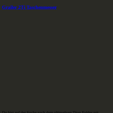
Grailer 2Ti Taschenmesser
Du bist auf der Suche nach dem ultimativen Titan-Folder mit