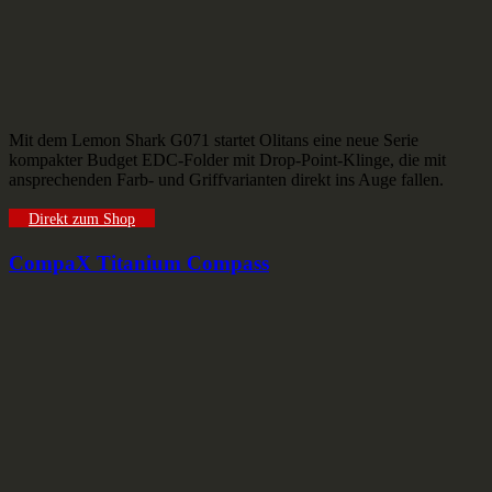
Mit dem Lemon Shark G071 startet Olitans eine neue Serie
kompakter Budget EDC-Folder mit Drop-Point-Klinge, die mit
ansprechenden Farb- und Griffvarianten direkt ins Auge fallen.
Direkt zum Shop
CompaX Titanium Compass