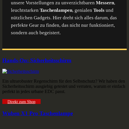
unsere Vorstellungen zu unverzichtbaren
Messern
,
leuchtstarken
Taschenlampen
, genialen
Tools
und
nützlichen Gadgets. Hier dreht sich alles darum, das
perfekte Gear zu finden, das nicht nur funktioniert,
sondern auch begeistert.
Hands-On: Sicherheitsschirm
Ein ultrarobuster Regenschirm für den Selbstschutz? Wir haben den
Sicherheitsschirm ausgiebig getestet und verraten, warum er einfach
perfekt in jedes urbane EDC passt.
Direkt zum Shop
Wuben X1 Pro Taschenlampe