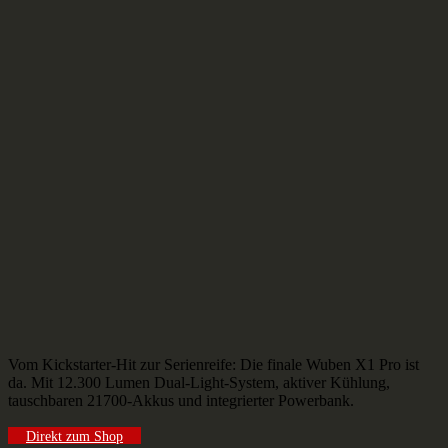
Vom Kickstarter-Hit zur Serienreife: Die finale Wuben X1 Pro ist
da. Mit 12.300 Lumen Dual-Light-System, aktiver Kühlung,
tauschbaren 21700-Akkus und integrierter Powerbank.
Direkt zum Shop