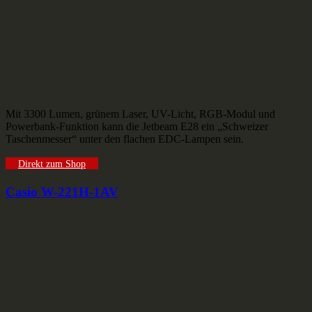
Mit 3300 Lumen, grünem Laser, UV-Licht, RGB-Modul und
Powerbank-Funktion kann die Jetbeam E28 ein „Schweizer
Taschenmesser“ unter den flachen EDC-Lampen sein.
Direkt zum Shop
Casio W-221H-1AV