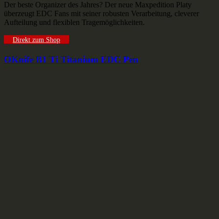
Der beste Organizer des Jahres? Der neue Maxpedition Platy
überzeugt EDC Fans mit seiner robusten Verarbeitung, cleverer
Aufteilung und flexiblen Tragemöglichkeiten.
Direkt zum Shop
OKnife B1 Ti Titanium EDC Pen