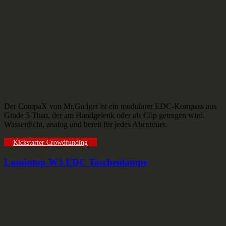
Der CompaX von Mr.Gadget ist ein modularer EDC-Kompass aus
Grade 5 Titan, der am Handgelenk oder als Clip getragen wird.
Wasserdicht, analog und bereit für jedes Abenteuer.
Kickstarter Crowdfunding
Lumintop W3 EDC Taschenlampe