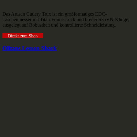
Das Artisan Cutlery Trux ist ein großformatiges EDC-
Taschenmesser mit Titan-Frame-Lock und breiter S35VN-Klinge,
ausgelegt auf Robustheit und kontrollierte Schneidleistung.
Direkt zum Shop
Olitans Lemon Shark