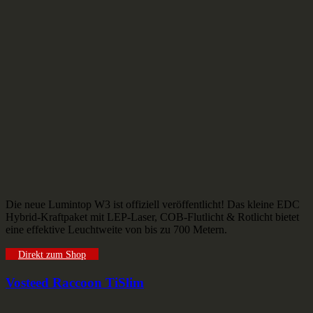
Die neue Lumintop W3 ist offiziell veröffentlicht! Das kleine EDC
Hybrid-Kraftpaket mit LEP-Laser, COB-Flutlicht & Rotlicht bietet
eine effektive Leuchtweite von bis zu 700 Metern.
Direkt zum Shop
Vosteed Raccoon TiSlim