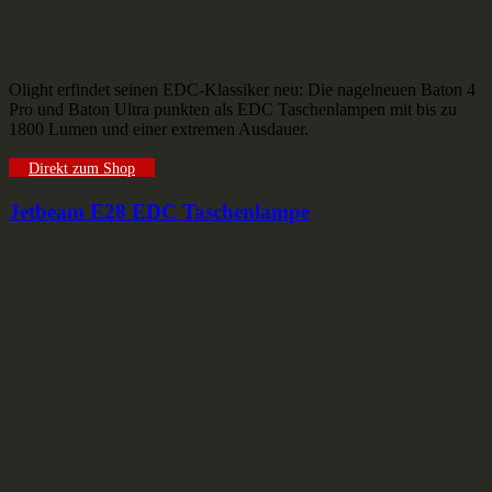
Olight erfindet seinen EDC-Klassiker neu: Die nagelneuen Baton 4
Pro und Baton Ultra punkten als EDC Taschenlampen mit bis zu
1800 Lumen und einer extremen Ausdauer.
Direkt zum Shop
Jetbeam E28 EDC Taschenlampe