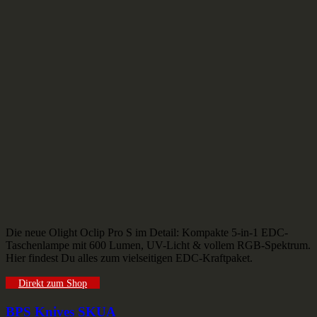
Die neue Olight Oclip Pro S im Detail: Kompakte 5-in-1 EDC-
Taschenlampe mit 600 Lumen, UV-Licht & vollem RGB-Spektrum.
Hier findest Du alles zum vielseitigen EDC-Kraftpaket.
Direkt zum Shop
BPS Knives SKUA