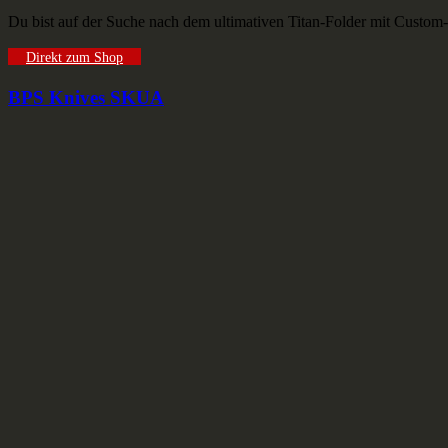
Du bist auf der Suche nach dem ultimativen Titan-Folder mit Custom
Direkt zum Shop
BPS Knives SKUA