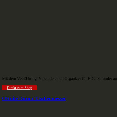
Mit dem VE40 bringt Viperade einen Organizer für EDC Sammler auf d
Direkt zum Shop
OKnife Duron Taschenmesser