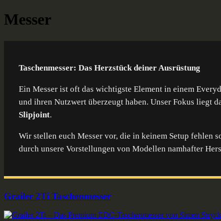
Skip
Category:
Messer
Ausstaffiert
Gear und Gadgets zum Verlieben
to
content
Taschenmesser: Das Herzstück deiner Ausrüstung
Ein Messer ist oft das wichtigste Element in einem Everyd
und ihren Nutzwert überzeugt haben. Unser Fokus liegt 
Slipjoint
.
Wir stellen euch Messer vor, die in keinem Setup fehlen so
durch unsere Vorstellungen von Modellen namhafter Hers
Grailer 2Ti Taschenmesser