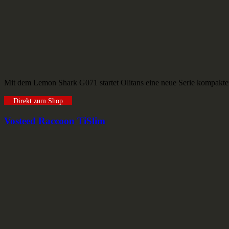
Mit dem Lemon Shark G071 startet Olitans eine neue Serie kompakter
Direkt zum Shop
Vosteed Raccoon TiSlim