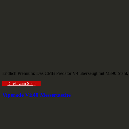
Endlich Premium: Das CMB Predator V4 überzeugt mit M390-Stahl, Ti
Direkt zum Shop
Viperade VE40 Messertasche