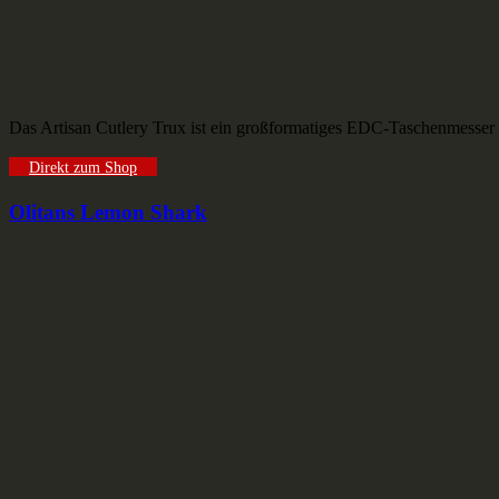
Das Artisan Cutlery Trux ist ein großformatiges EDC-Taschenmesser 
Direkt zum Shop
Olitans Lemon Shark