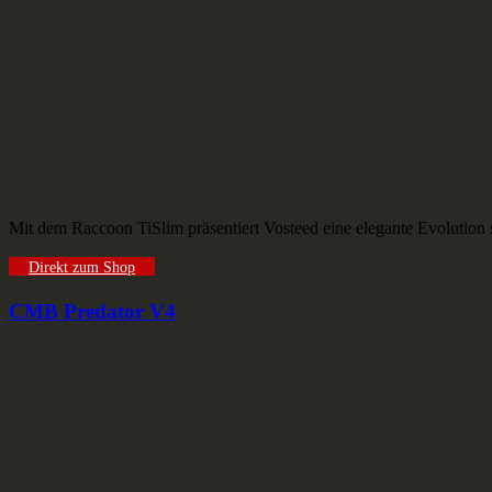
Mit dem Raccoon TiSlim präsentiert Vosteed eine elegante Evolution
Direkt zum Shop
CMB Predator V4