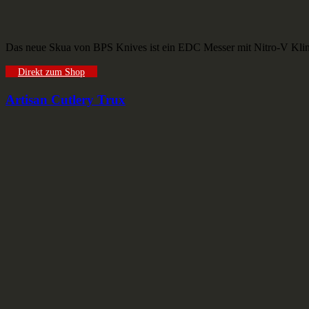
Das neue Skua von BPS Knives ist ein EDC Messer mit Nitro-V Kling
Direkt zum Shop
Artisan Cutlery Trux