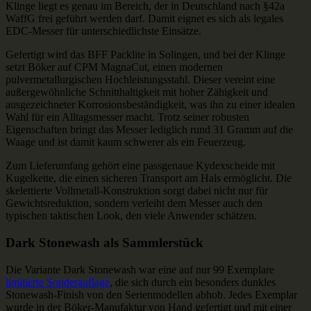
Klinge liegt es genau im Bereich, der in Deutschland nach §42a
WaffG frei geführt werden darf. Damit eignet es sich als legales
EDC-Messer für unterschiedlichste Einsätze.
Gefertigt wird das BFF Packlite in Solingen, und bei der Klinge
setzt Böker auf CPM MagnaCut, einen modernen
pulvermetallurgischen Hochleistungsstahl. Dieser vereint eine
außergewöhnliche Schnitthaltigkeit mit hoher Zähigkeit und
ausgezeichneter Korrosionsbeständigkeit, was ihn zu einer idealen
Wahl für ein Alltagsmesser macht. Trotz seiner robusten
Eigenschaften bringt das Messer lediglich rund 31 Gramm auf die
Waage und ist damit kaum schwerer als ein Feuerzeug.
Zum Lieferumfang gehört eine passgenaue Kydexscheide mit
Kugelkette, die einen sicheren Transport am Hals ermöglicht. Die
skelettierte Vollmetall-Konstruktion sorgt dabei nicht nur für
Gewichtsreduktion, sondern verleiht dem Messer auch den
typischen taktischen Look, den viele Anwender schätzen.
Dark Stonewash als Sammlerstück
Die Variante Dark Stonewash war eine auf nur 99 Exemplare
limitierte Sonderauflage
, die sich durch ein besonders dunkles
Stonewash-Finish von den Serienmodellen abhob. Jedes Exemplar
wurde in der Böker-Manufaktur von Hand gefertigt und mit einer