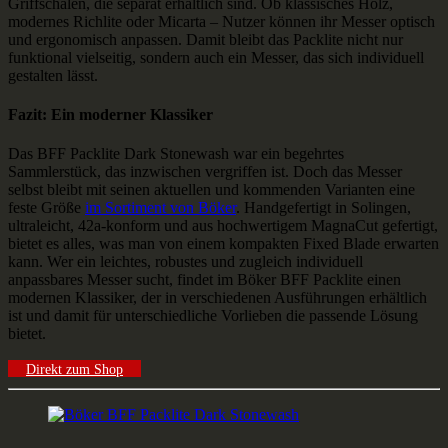
Griffschalen, die separat erhältlich sind. Ob klassisches Holz,
modernes Richlite oder Micarta – Nutzer können ihr Messer optisch
und ergonomisch anpassen. Damit bleibt das Packlite nicht nur
funktional vielseitig, sondern auch ein Messer, das sich individuell
gestalten lässt.
Fazit: Ein moderner Klassiker
Das BFF Packlite Dark Stonewash war ein begehrtes
Sammlerstück, das inzwischen vergriffen ist. Doch das Messer
selbst bleibt mit seinen aktuellen und kommenden Varianten eine
feste Größe
im Sortiment von Böker
. Handgefertigt in Solingen,
ultraleicht, 42a-konform und aus hochwertigem MagnaCut gefertigt,
bietet es alles, was man von einem kompakten Fixed Blade erwarten
kann. Wer ein leichtes, robustes und zugleich individuell
anpassbares Messer sucht, findet im Böker BFF Packlite einen
modernen Klassiker, der in verschiedenen Ausführungen erhältlich
ist und damit für unterschiedliche Vorlieben die passende Lösung
bietet.
Direkt zum Shop