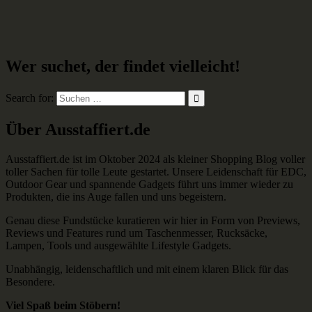
Wer suchet, der findet vielleicht!
Search for:
Über Ausstaffiert.de
Ausstaffiert.de ist im Oktober 2024 als kleiner Shopping Blog voller
toller Sachen für tolle Leute gestartet. Unsere Leidenschaft für EDC,
Outdoor Gear und spannende Gadgets führt uns immer wieder zu
Produkten, die ins Auge fallen und uns begeistern.
Genau diese Fundstücke kuratieren wir hier in Form von Previews,
Reviews und Features rund um Taschenmesser, Rucksäcke,
Lampen, Tools und ausgewählte Lifestyle Gadgets.
Unabhängig, leidenschaftlich und mit einem klaren Blick für das
Besondere.
Viel Spaß beim Stöbern!