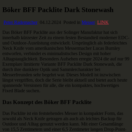
Skip
Böker BFF Packlite Dark Stonewash
Ausstaffiert
Gear und Gadgets zum Verlieben
to
content
Peter Rademacher
04.12.2024
Posted in
Messer
LINK
Das Böker BFF Packlite aus der Solinger Manufaktur hat sich
innerhalb kürzester Zeit zu einem festen Bestandteil moderner EDC-
und Outdoor-Ausrüstung entwickelt. Ursprünglich als federleichtes
Neck Knife vom amerikanischen Messermacher Lucas Burnley
entworfen, verbindet es minimalistisches Design mit hoher
Alltagstauglichkeit. Besonders Aufsehen erregte 2024 die auf nur 99
Exemplare limitierte Variante BFF Packlite Dark Stonewash, die
durch ihre dunklere Optik und Sammlercharakter bei
Messerfreunden sehr begehrt war. Dieses Modell ist inzwischen
längst vergriffen, doch die Serie bleibt aktuell und bietet auch heute
spannende Versionen für alle, die ein kompaktes, hochwertiges
Fixed Blade suchen.
Das Konzept des Böker BFF Packlite
Das Packlite ist ein feststehendes Messer in kompakter Form, das
sowohl als Neck Knife getragen als auch als leichtes Backup für
Outdoor und Alltag genutzt werden kann. Mit einer Gesamtlänge
von 15,5 Zentimetern und einer 6,5 Zentimeter langen Drop-Point-