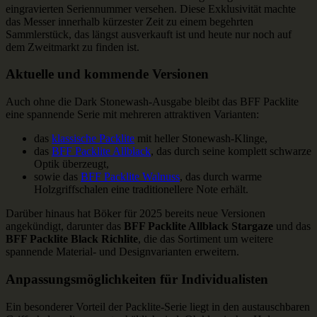
eingravierten Seriennummer versehen. Diese Exklusivität machte
das Messer innerhalb kürzester Zeit zu einem begehrten
Sammlerstück, das längst ausverkauft ist und heute nur noch auf
dem Zweitmarkt zu finden ist.
Aktuelle und kommende Versionen
Auch ohne die Dark Stonewash-Ausgabe bleibt das BFF Packlite
eine spannende Serie mit mehreren attraktiven Varianten:
das
klassische Packlite
mit heller Stonewash-Klinge,
das
BFF Packlite Allblack
, das durch seine komplett schwarze
Optik überzeugt,
sowie das
BFF Packlite Walnuss
, das durch warme
Holzgriffschalen eine traditionellere Note erhält.
Darüber hinaus hat Böker für 2025 bereits neue Versionen
angekündigt, darunter das
BFF Packlite Allblack Stargaze
und das
BFF Packlite Black Richlite
, die das Sortiment um weitere
spannende Material- und Designvarianten erweitern.
Anpassungsmöglichkeiten für Individualisten
Ein besonderer Vorteil der Packlite-Serie liegt in den austauschbaren