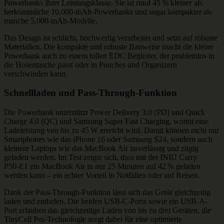
Powerbanks ihrer Leistungsklasse. Sie ist rund 45 % kleiner als
herkömmliche 10.000-mAh-Powerbanks und sogar kompakter als
manche 5.000-mAh-Modelle.
Das Design ist schlicht, hochwertig verarbeitet und setzt auf robuste
Materialien. Die kompakte und robuste Bauweise macht die kleine
Powerbank auch zu einem tollen EDC Begleiter, der problemlos in
die Hosentasche passt oder in Pouches und Organizern
verschwinden kann.
Schnellladen und Pass-Through-Funktion
Die Powerbank unterstützt Power Delivery 3.0 (PD) und Quick
Charge 4.0 (QC) und Samsung Super Fast Charging, womit eine
Ladeleistung von bis zu 45 W erreicht wird. Damit können nicht nur
Smartphones wie das iPhone 16 oder Samsung S24, sondern auch
kleinere Laptops wie das MacBook Air zuverlässig und zügig
geladen werden. Im Test zeigte sich, dass mit der INIU Carry
P50‑E1 ein MacBook Air in nur 25 Minuten auf 42 % geladen
werden kann – ein echter Vorteil in Notfällen oder auf Reisen.
Dank der Pass-Through-Funktion lässt sich das Gerät gleichzeitig
laden und entladen. Die beiden USB-C-Ports sowie ein USB-A-
Port erlauben das gleichzeitige Laden von bis zu drei Geräten, die
TinyCell Pro-Technologie sorgt dabei für eine optimierte