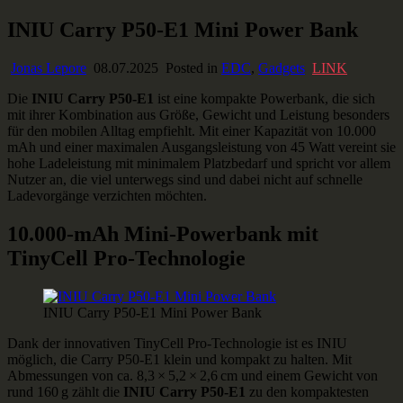
Skip
INIU Carry P50-E1 Mini Power Bank
Ausstaffiert
Gear und Gadgets zum Verlieben
to
content
Jonas Lepore
08.07.2025
Posted in
EDC
,
Gadgets
LINK
Die
INIU Carry P50‑E1
ist eine kompakte Powerbank, die sich
mit ihrer Kombination aus Größe, Gewicht und Leistung besonders
für den mobilen Alltag empfiehlt. Mit einer Kapazität von 10.000
mAh und einer maximalen Ausgangsleistung von 45 Watt vereint sie
hohe Ladeleistung mit minimalem Platzbedarf und spricht vor allem
Nutzer an, die viel unterwegs sind und dabei nicht auf schnelle
Ladevorgänge verzichten möchten.
10.000-mAh Mini-Powerbank mit
TinyCell Pro-Technologie
INIU Carry P50-E1 Mini Power Bank
Dank der innovativen TinyCell Pro-Technologie ist es INIU
möglich, die Carry P50‑E1 klein und kompakt zu halten. Mit
Abmessungen von ca. 8,3 × 5,2 × 2,6 cm und einem Gewicht von
rund 160 g zählt die
INIU Carry P50‑E1
zu den kompaktesten