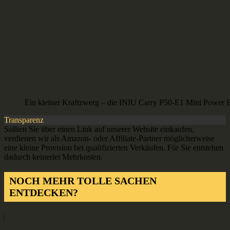
Ein kleiner Kraftzwerg – die INIU Carry P50-E1 Mini Power 
Transparenz
Sollten Sie über einen Link auf unserer Website einkaufen,
verdienen wir als Amazon- oder Affiliate-Partner möglicherweise
eine kleine Provision bei qualifizierten Verkäufen. Für Sie entstehen
dadurch keinerlei Mehrkosten.
NOCH MEHR TOLLE SACHEN
ENTDECKEN?