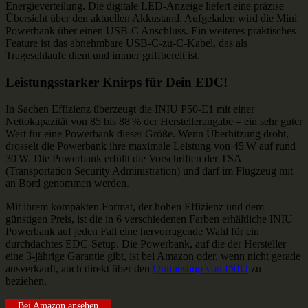
Energieverteilung. Die digitale LED-Anzeige liefert eine präzise
Übersicht über den aktuellen Akkustand. Aufgeladen wird die Mini
Powerbank über einen USB-C Anschluss. Ein weiteres praktisches
Feature ist das abnehmbare USB-C-zu-C-Kabel, das als
Trageschlaufe dient und immer griffbereit ist.
Leistungsstarker Knirps für Dein EDC!
In Sachen Effizienz überzeugt die INIU P50‑E1 mit einer
Nettokapazität von 85 bis 88 % der Herstellerangabe – ein sehr guter
Wert für eine Powerbank dieser Größe. Wenn Überhitzung droht,
drosselt die Powerbank ihre maximale Leistung von 45 W auf rund
30 W. Die Powerbank erfüllt die Vorschriften der TSA
(Transportation Security Administration) und darf im Flugzeug mit
an Bord genommen werden.
Mit ihrem kompakten Format, der hohen Effizienz und dem
günstigen Preis, ist die in 6 verschiedenen Farben erhältliche INIU
Powerbank auf jeden Fall eine hervorragende Wahl für ein
durchdachtes EDC-Setup. Die Powerbank, auf die der Hersteller
eine 3-jährige Garantie gibt, ist bei Amazon oder, wenn nicht gerade
ausverkauft, auch direkt über den
Onlineshop von INIU
zu
beziehen.
Bei Amazon ansehen