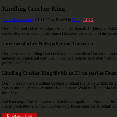
Skip
Kindling Cracker King
Ausstaffiert
Gear und Gadgets zum Verlieben
to
content
Peter Rademacher
01.11.2024
Posted in
Tools
LINK
Der in Neuseeland als Schulprojekt von der damals 13-jährigen Ayla Hut
regelmäßig einen Kamin oder einen Holzofen betreiben und ihr Anzündh
Unverwüstlicher Holzspalter aus Gusseisen
Der patentierte Kindling Cracker besteht aus stabilem Gusseisen und
anderen Holzstück auf dem Keil in kleinere Scheite gespalten werden
gut zu handhaben.
Kindling Cracker King für bis zu 23 cm starkes Feue
Der 4,8 kg schwere Kindling Cracker Original spaltet Feuerholz bis
was in unseren Breiten vermutlich die bessere Wahl ist. Beide Model
erreichen.
Bei Fandango Fire Tools, dem offiziellen europäischen Vertreiber für
Feuerholzspalter regelmäßig ausverkauft. Keine günstige Anschaffun
Direkt zum Shop