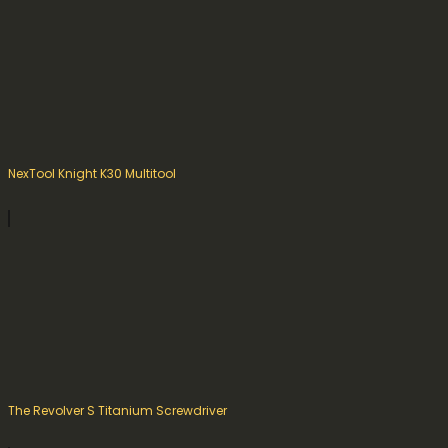
NexTool Knight K30 Multitool
The Revolver S Titanium Screwdriver