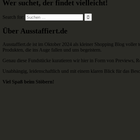
Wer suchet, der findet vielleicht!
Search for:
Über Ausstaffiert.de
Ausstaffiert.de ist im Oktober 2024 als kleiner Shopping Blog voller
Produkten, die ins Auge fallen und uns begeistern.
Genau diese Fundstücke kuratieren wir hier in Form von Previews, 
Unabhängig, leidenschaftlich und mit einem klaren Blick für das Bes
Viel Spaß beim Stöbern!