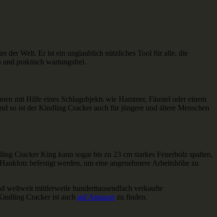
 der Welt. Er ist ein unglaublich nützliches Tool für alle, die
 und praktisch wartungsfrei.
önnen mit Hilfe eines Schlagobjekts wie Hammer, Fäustel oder einem
nd so ist der Kindling Cracker auch für jüngere und ältere Menschen
ing Cracker King kann sogar bis zu 23 cm starkes Feuerholz spalten,
m Hauklotz befestigt werden, um eine angenehmere Arbeitshöhe zu
nd weltweit mittlerweile hunderttausendfach verkaufte
Kindling Cracker ist auch
auf Amazon
zu finden.