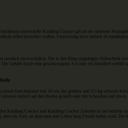
chinson entwickelte Kindling Cracker gilt als der sicherste Holzspalter
olz selbst herstellen wollen. Gleichzeitig ist er einfach zu handhaben
 ist ziemlich unverwüstlich. Die in den Ring eingelegten Holzscheite k
. Die Gefahr durch eine geschwungene Axt oder ein Handbeil entfällt u
rholz
 zu einem Durchmesser von 16 cm, der größere und 9,5 kg schwere Kindl
le können einfach auf den Boden gestellt oder mit Schrauben auf eine
 den Kindling Cracker und Kindling Cracker Zubehör ist der beliebte u
g, aber ein Tool, an dem man sein Leben lang Freude haben wird. Der 