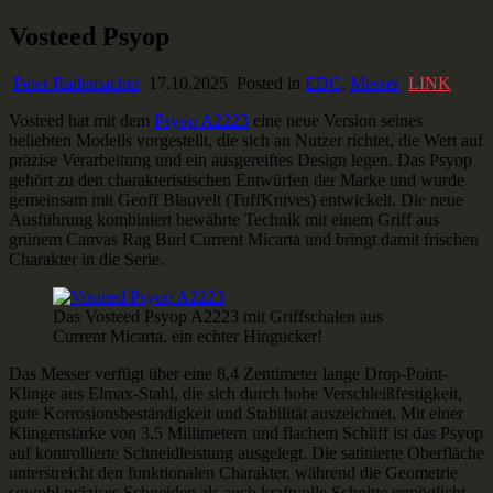
Skip
Vosteed Psyop
Ausstaffiert
Gear und Gadgets zum Verlieben
to
content
Peter Rademacher
17.10.2025
Posted in
EDC
,
Messer
LINK
Vosteed hat mit dem
Psyop A2223
eine neue Version seines
beliebten Modells vorgestellt, die sich an Nutzer richtet, die Wert auf
präzise Verarbeitung und ein ausgereiftes Design legen. Das Psyop
gehört zu den charakteristischen Entwürfen der Marke und wurde
gemeinsam mit Geoff Blauvelt (TuffKnives) entwickelt. Die neue
Ausführung kombiniert bewährte Technik mit einem Griff aus
grünem Canvas Rag Burl Current Micarta und bringt damit frischen
Charakter in die Serie.
Das Vosteed Psyop A2223 mit Griffschalen aus
Current Micarta, ein echter Hingucker!
Das Messer verfügt über eine 8,4 Zentimeter lange Drop-Point-
Klinge aus Elmax-Stahl, die sich durch hohe Verschleißfestigkeit,
gute Korrosionsbeständigkeit und Stabilität auszeichnet. Mit einer
Klingenstärke von 3,5 Millimetern und flachem Schliff ist das Psyop
auf kontrollierte Schneidleistung ausgelegt. Die satinierte Oberfläche
unterstreicht den funktionalen Charakter, während die Geometrie
sowohl präzises Schneiden als auch kraftvolle Schnitte ermöglicht.