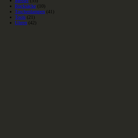
Messer
(55)
Rucksäcke
(10)
Taschenlampen
(41)
Tools
(21)
Uhren
(42)