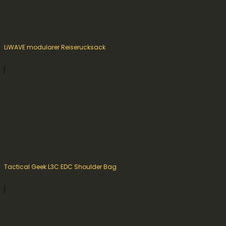
LiWAVE modularer Reiserucksack
Tactical Geek L3C EDC Shoulder Bag