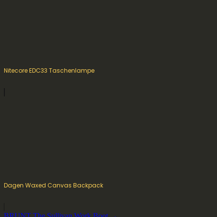
Nitecore EDC33 Taschenlampe
Dagen Waxed Canvas Backpack
BRUNT The Sullivan Work Boot →