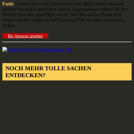
Fazit:
Unterm Strich hat Nitecore mit dem BP20 einen robusten
kleinen Rucksack produziert, der als Tagesrucksack oder EDC für
Pendler eine sehr gute Figur macht. Wer ihn als Get Home Bag
nutzen möchte, dürfte im BP20 genug Platz für seine Ausrüstung
finden.
Bei Amazon ansehen
NOCH MEHR TOLLE SACHEN
ENTDECKEN?