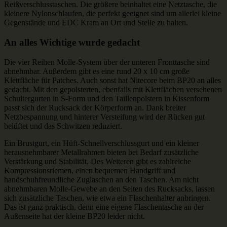
Reißverschlusstaschen. Die größere beinhaltet eine Netztasche, die
kleinere Nylonschlaufen, die perfekt geeignet sind um allerlei kleine
Gegenstände und EDC Kram an Ort und Stelle zu halten.
An alles Wichtige wurde gedacht
Die vier Reihen Molle-System über der unteren Fronttasche sind
abnehmbar. Außerdem gibt es eine rund 20 x 10 cm große
Klettfläche für Patches. Auch sonst hat Nitecore beim BP20 an alles
gedacht. Mit den gepolsterten, ebenfalls mit Klettflächen versehenen
Schultergurten in S-Form und den Taillenpolstern in Kissenform
passt sich der Rucksack der Körperform an. Dank breiter
Netzbespannung und hinterer Versteifung wird der Rücken gut
belüftet und das Schwitzen reduziert.
Ein Brustgurt, ein Hüft-Schnellverschlussgurt und ein kleiner
herausnehmbarer Metallrahmen bieten bei Bedarf zusätzliche
Verstärkung und Stabilität. Des Weiteren gibt es zahlreiche
Kompressionsriemen, einen bequemen Handgriff und
handschuhfreundliche Zuglaschen an den Taschen. Am nicht
abnehmbaren Molle-Gewebe an den Seiten des Rucksacks, lassen
sich zusätzliche Taschen, wie etwa ein Flaschenhalter anbringen.
Das ist ganz praktisch, denn eine eigene Flaschentasche an der
Außenseite hat der kleine BP20 leider nicht.