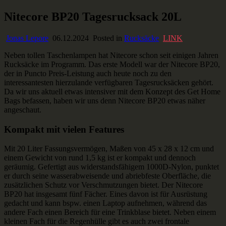
Skip
Nitecore BP20 Tagesrucksack 20L
Ausstaffiert
Gear und Gadgets zum Verlieben
to
content
Jonas Lepore
06.12.2024
Posted in
Rucksäcke
LINK
Neben tollen Taschenlampen hat Nitecore schon seit einigen Jahren
Rucksäcke im Programm. Das erste Modell war der Nitecore BP20,
der in Puncto Preis-Leistung auch heute noch zu den
interessantesten hierzulande verfügbaren Tagesrucksäcken gehört.
Da wir uns aktuell etwas intensiver mit dem Konzept des Get Home
Bags befassen, haben wir uns denn Nitecore BP20 etwas näher
angeschaut.
Kompakt mit vielen Features
Mit 20 Liter Fassungsvermögen, Maßen von 45 x 28 x 12 cm und
einem Gewicht von rund 1,5 kg ist er kompakt und dennoch
geräumig. Gefertigt aus widerstandsfähigem 1000D-Nylon, punktet
er durch seine wasserabweisende und abriebfeste Oberfläche, die
zusätzlichen Schutz vor Verschmutzungen bietet. Der Nitecore
BP20 hat insgesamt fünf Fächer. Eines davon ist für Ausrüstung
gedacht und kann bspw. einen Laptop aufnehmen, während das
andere Fach einen Bereich für eine Trinkblase bietet. Neben einem
kleinen Fach für die Regenhülle gibt es auch zwei frontale