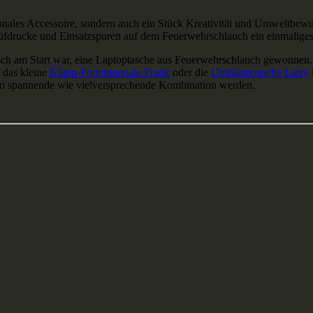
nales Accessoire, sondern auch ein Stück Kreativität und Umweltbewuss
üfdrucke und Einsatzspuren auf dem Feuerwehrschlauch ein einmaliges
risch am Start war, eine Laptoptasche aus Feuerwehrschlauch gewonnen.
, das kleine
Klapp-Portemonnaie Frank
oder die
Umhängetasche Larry
enso spannende wie vielversprechende Kombination werden.