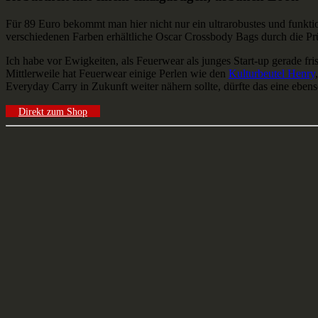
Für 89 Euro bekommt man hier nicht nur ein ultrarobustes und funktio
verschiedenen Farben erhältliche Oscar Crossbody Bags durch die Pr
Ich habe vor Ewigkeiten, als Feuerwear als junges Start-up gerade f
Mittlerweile hat Feuerwear einige Perlen wie den
Kulturbeutel Henry
Everyday Carry in Zukunft weiter nähern sollte, dürfte das eine eb
Direkt zum Shop