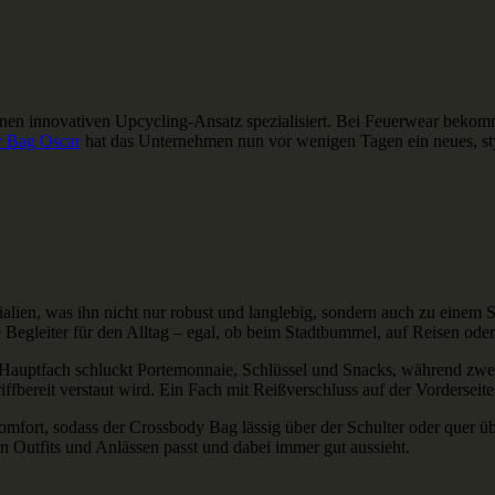
nen innovativen Upcycling-Ansatz spezialisiert. Bei Feuerwear beko
 Bag Oscar
hat das Unternehmen nun vor wenigen Tagen ein neues, styl
lien, was ihn nicht nur robust und langlebig, sondern auch zu einem S
Begleiter für den Alltag – egal, ob beim Stadtbummel, auf Reisen oder
s Hauptfach schluckt Portemonnaie, Schlüssel und Snacks, während zwei
iffbereit verstaut wird. Ein Fach mit Reißverschluss auf der Vorderseit
 Komfort, sodass der Crossbody Bag lässig über der Schulter oder quer 
n Outfits und Anlässen passt und dabei immer gut aussieht.