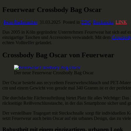
Skip
Feuerwear Crossbody Bag Oscar
Ausstaffiert
Gear und Gadgets zum Verlieben
to
content
Peter Rademacher
31.03.2025
Posted in
EDC
,
Rucksäcke
LINK
Das 2005 in Köln gegründete Unternehmen Feuerwear hat sich auf ei
einzigartige Taschen und Accessoires verwandelt. Mit dem
Crossbody
echten Volltreffer gelandet.
Crossbody Bag Oscar von Feuerwear
Der neue Feuerwear Crossbody Bag Oscar
Der Oscar besteht aus recyceltem Feuerwehrschlauch und PET-Materia
cm und einem Gewicht von gerade mal 340 Gramm ist er der perfekte 
Die durchdachte Fächeraufteilung bietet Platz für alles Wichtige: Da
rückseitige Reißverschlusstasche, in der das Smartphone sicher und gr
Der verstellbare Tragegurt mit Steckschnalle sorgt für individuellen
setzt Feuerwear auch beim Oscar auf ein urbanes Design, das zu viele
Robustheit mit einem einzigartigen, urbanen Look