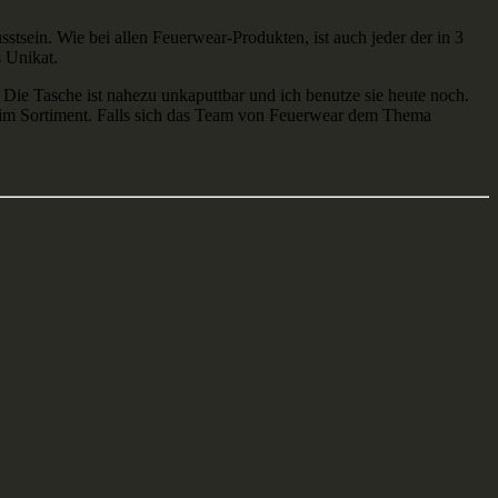
tsein. Wie bei allen Feuerwear-Produkten, ist auch jeder der in 3
 Unikat.
 Die Tasche ist nahezu unkaputtbar und ich benutze sie heute noch.
im Sortiment. Falls sich das Team von Feuerwear dem Thema