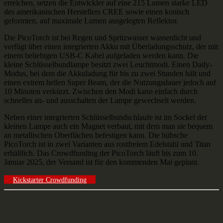
erreichen, setzen die Entwickler auf eine 215 Lumen starke LED
des amerikanischen Herstellers CREE sowie einen konisch
geformten, auf maximale Lumen ausgelegten Reflektor.
Die PicoTorch ist bei Regen und Spritzwasser wasserdicht und
verfügt über einen integrierten Akku mit Überladungsschutz, der mit
einem beliebigen USB-C Kabel aufgeladen werden kann. Die
kleine Schlüsselbundlampe besitzt zwei Leuchtmodi. Einen Daily-
Modus, bei dem die Akkuladung für bis zu zwei Stunden hält und
einen extrem hellen Super Beam, der die Nutzungsdauer jedoch auf
10 Minuten verkürzt. Zwischen den Modi kann einfach durch
schnelles an- und ausschalten der Lampe gewechselt werden.
Neben einer integrierten Schlüsselbundschlaufe ist im Sockel der
kleinen Lampe auch ein Magnet verbaut, mit dem man sie bequem
an metallischen Oberflächen befestigen kann. Die hübsche
PicoTorch ist in zwei Varianten aus rostfreiem Edelstahl und Titan
erhältlich. Das Crowdfunding der PicoTorch läuft bis zum 10.
Januar 2025, der Versand ist für den kommenden Mai geplant.
Kickstarter Crowdfunding