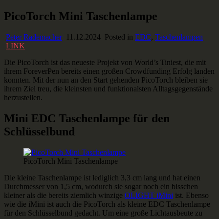
Skip
PicoTorch Mini Taschenlampe
Ausstaffiert
Gear und Gadgets zum Verlieben
to
content
Peter Rademacher
11.12.2024
Posted in
EDC
,
Taschenlampen
LINK
Die PicoTorch ist das neueste Projekt von World’s Tiniest, die mit
ihrem ForeverPen bereits einen großen Crowdfunding Erfolg landen
konnten. Mit der nun an den Start gehenden PicoTorch bleiben sie
ihrem Ziel treu, die kleinsten und funktionalsten Alltagsgegenstände
herzustellen.
Mini EDC Taschenlampe für den
Schlüsselbund
PicoTorch Mini Taschenlampe
Die kleine Taschenlampe ist lediglich 3,3 cm lang und hat einen
Durchmesser von 1,5 cm, wodurch sie sogar noch ein bisschen
kleiner als die bereits ziemlich winzige
OLIGHT iMini
ist. Ebenso
wie die iMini ist auch die PicoTorch als kleine EDC Taschenlampe
für den Schlüsselbund gedacht. Um eine große Lichtausbeute zu