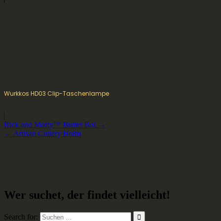
Wurkkos HD03 Clip-Taschenlampe
Beitragsnavigation
Rick and Morty™️ Butter Bot →
← Artisan Cutlery Holm
Wer suchet, der findet vielleicht!
Search for: