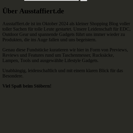
Über Ausstaffiert.de
Ausstaffiert.de ist im Oktober 2024 als kleiner Shopping Blog voller
toller Sachen für tolle Leute gestartet. Unsere Leidenschaft für EDC,
Outdoor Gear und spannende Gadgets führt uns immer wieder zu
Produkten, die ins Auge fallen und uns begeistern.
Genau diese Fundstücke kuratieren wir hier in Form von Previews,
Reviews und Features rund um Taschenmesser, Rucksäcke,
Lampen, Tools und ausgewählte Lifestyle Gadgets.
Unabhängig, leidenschaftlich und mit einem klaren Blick für das
Besondere.
Viel Spaß beim Stöbern!