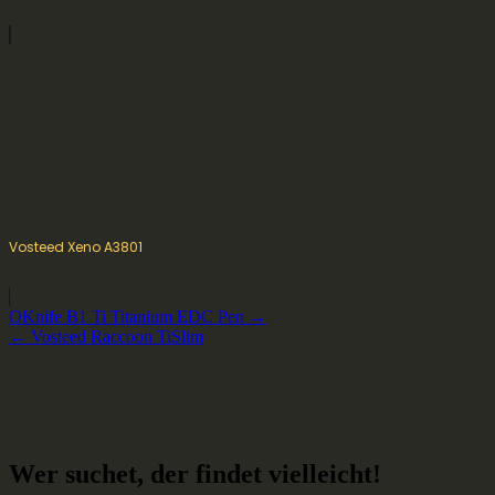
Vosteed Xeno A3801
Beitragsnavigation
OKnife B1 Ti Titanium EDC Pen →
← Vosteed Raccoon TiSlim
Wer suchet, der findet vielleicht!