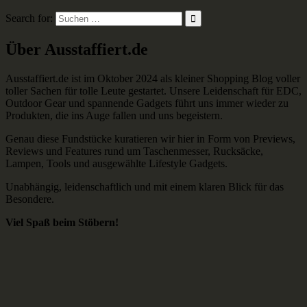
Search for:
Über Ausstaffiert.de
Ausstaffiert.de ist im Oktober 2024 als kleiner Shopping Blog voller
toller Sachen für tolle Leute gestartet. Unsere Leidenschaft für EDC,
Outdoor Gear und spannende Gadgets führt uns immer wieder zu
Produkten, die ins Auge fallen und uns begeistern.
Genau diese Fundstücke kuratieren wir hier in Form von Previews,
Reviews und Features rund um Taschenmesser, Rucksäcke,
Lampen, Tools und ausgewählte Lifestyle Gadgets.
Unabhängig, leidenschaftlich und mit einem klaren Blick für das
Besondere.
Viel Spaß beim Stöbern!