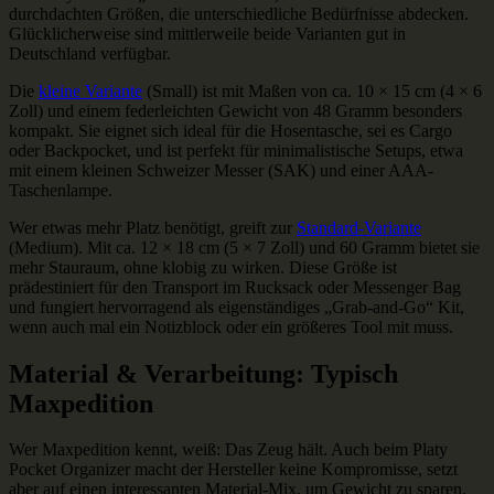
durchdachten Größen, die unterschiedliche Bedürfnisse abdecken.
Glücklicherweise sind mittlerweile beide Varianten gut in
Deutschland verfügbar.
Die
kleine Variante
(Small) ist mit Maßen von ca. 10 × 15 cm (4 × 6
Zoll) und einem federleichten Gewicht von 48 Gramm besonders
kompakt. Sie eignet sich ideal für die Hosentasche, sei es Cargo
oder Backpocket, und ist perfekt für minimalistische Setups, etwa
mit einem kleinen Schweizer Messer (SAK) und einer AAA-
Taschenlampe.
Wer etwas mehr Platz benötigt, greift zur
Standard-Variante
(Medium). Mit ca. 12 × 18 cm (5 × 7 Zoll) und 60 Gramm bietet sie
mehr Stauraum, ohne klobig zu wirken. Diese Größe ist
prädestiniert für den Transport im Rucksack oder Messenger Bag
und fungiert hervorragend als eigenständiges „Grab-and-Go“ Kit,
wenn auch mal ein Notizblock oder ein größeres Tool mit muss.
Material & Verarbeitung: Typisch
Maxpedition
Wer Maxpedition kennt, weiß: Das Zeug hält. Auch beim Platy
Pocket Organizer macht der Hersteller keine Kompromisse, setzt
aber auf einen interessanten Material-Mix, um Gewicht zu sparen.