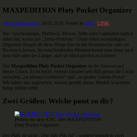
Skip
MAXPEDITION Platy Pocket Organizer
Ausstaffiert
Gear und Gadgets zum Verlieben
to
content
Peter Rademacher
26.01.2026
Posted in
EDC
LINK
Wer Taschenlampe, Multitool, Messer, Stifte oder Ladekabel täglich
dabei hat, kennt das „Tetris-Problem“: Ohne einen vernünftigen
Organizer fliegen all diese Dinge lose in der Hosentasche oder im
Rucksack herum. Im entscheidenden Moment kramt man dann nach
dem Stift oder der Lampe, statt sie blind greifen zu können.
Der
Maxpedition Platy Pocket Organizer
ist die Antwort auf
dieses Chaos. Er ist leicht, extrem variabel und füllt genau die Lücke
zwischen „zu kleiner Geldbörse“ und „zu großer Admin-Pouch“.
Wir haben uns angesehen, warum gerade dieses Modell in keinem
Setup fehlen sollte.
Zwei Größen: Welche passt zu dir?
Perfekt für dein EDC: Der MAXPEDITION
Platy Pocket Organizer
Der Platy ist nicht
„One Size Fits All“
, sondern kommt in zwei