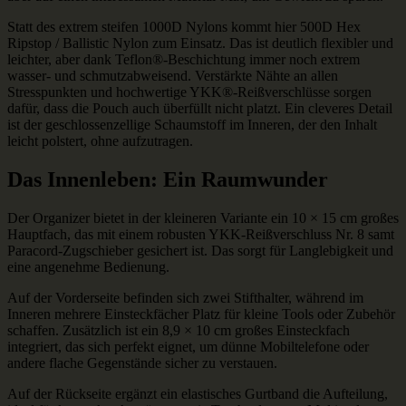
Statt des extrem steifen 1000D Nylons kommt hier 500D Hex
Ripstop / Ballistic Nylon zum Einsatz. Das ist deutlich flexibler und
leichter, aber dank Teflon®-Beschichtung immer noch extrem
wasser- und schmutzabweisend. Verstärkte Nähte an allen
Stresspunkten und hochwertige YKK®-Reißverschlüsse sorgen
dafür, dass die Pouch auch überfüllt nicht platzt. Ein cleveres Detail
ist der geschlossenzellige Schaumstoff im Inneren, der den Inhalt
leicht polstert, ohne aufzutragen.
Das Innenleben: Ein Raumwunder
Der Organizer bietet in der kleineren Variante ein 10 × 15 cm großes
Hauptfach, das mit einem robusten YKK-Reißverschluss Nr. 8 samt
Paracord-Zugschieber gesichert ist. Das sorgt für Langlebigkeit und
eine angenehme Bedienung.
Auf der Vorderseite befinden sich zwei Stifthalter, während im
Inneren mehrere Einsteckfächer Platz für kleine Tools oder Zubehör
schaffen. Zusätzlich ist ein 8,9 × 10 cm großes Einsteckfach
integriert, das sich perfekt eignet, um dünne Mobiltelefone oder
andere flache Gegenstände sicher zu verstauen.
Auf der Rückseite ergänzt ein elastisches Gurtband die Aufteilung,