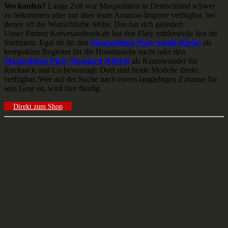
Wo kaufen?
Lange Zeit war Maxpedition in Deutschland schwer
zu bekommen oder nur über teure Amazon-Importe verfügbar, bei
denen oft die Wunschfarbe fehlte. Das hat sich geändert.
Unser Partner Knivesandtools.de hat den Platy mittlerweile fest im
Sortiment. Egal ob ihr den
Maxpedition Platy Small (Klein)
als
kompakten Begleiter für die Hosentasche sucht oder den
Maxpedition Platy Standard (Mittel)
als Raumwunder für
Rucksack und Co bevorzugt: Dort sind beide Modelle direkt
verfügbar. Wer auf der Suche nach einem langlebigen Zuhause für
sein Gear ist, wird hier fündig.
Direkt zum Shop