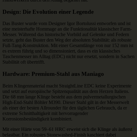
Design: Die Evolution einer Legende
Das Buster wurde vom Designer Igor Bortolussi entworfen und ist
eine meisterhafte Hommage an die Funktionalität klassischer Farm-
Messer. Während das historische Vorbild auf Gelenke und Federn
setzte, geht das Buster den Weg der absoluten Stabilität: als robuste
Full-Tang-Konstruktion. Mit einer Gesamtlänge von nur 152 mm ist
es extrem führig und so dimensioniert, dass es ein klassisches
Taschenmesser im Alltag (EDC) nicht nur ersetzt, sondern in Sachen
Stabilität oft übertrifft.
Hardware: Premium-Stahl aus Maniago
Beim Klingenmaterial macht StraightLine EDC keine Experimente
und setzt auf europäische Spitzenqualität aus dem Herzen Italiens.
Die 68 mm lange Klinge besteht aus dem pulvermetallurgischen
High-End-Stahl Böhler M390. Dieser Stahl gilt in der Messerwelt
als einer der besten Allrounder für den täglichen Gebrauch, da er
extreme Schnitthaltigkeit mit hervorragender
Korrosionsbeständigkeit kombiniert.
Mit einer Härte von 59–61 HRC erweist sich die Klinge als äußerst
belastbar. Ein robustes Stonewashed-Finish kaschiert dabei