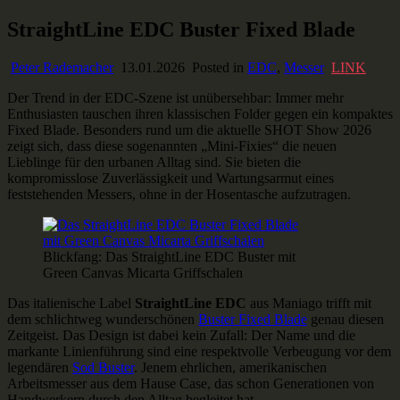
Skip
StraightLine EDC Buster Fixed Blade
Ausstaffiert
Gear und Gadgets zum Verlieben
to
content
Peter Rademacher
13.01.2026
Posted in
EDC
,
Messer
LINK
Der Trend in der EDC-Szene ist unübersehbar: Immer mehr
Enthusiasten tauschen ihren klassischen Folder gegen ein kompaktes
Fixed Blade. Besonders rund um die aktuelle SHOT Show 2026
zeigt sich, dass diese sogenannten „Mini-Fixies“ die neuen
Lieblinge für den urbanen Alltag sind. Sie bieten die
kompromisslose Zuverlässigkeit und Wartungsarmut eines
feststehenden Messers, ohne in der Hosentasche aufzutragen.
Blickfang: Das StraightLine EDC Buster mit
Green Canvas Micarta Griffschalen
Das italienische Label
StraightLine EDC
aus Maniago trifft mit
dem schlichtweg wunderschönen
Buster Fixed Blade
genau diesen
Zeitgeist. Das Design ist dabei kein Zufall: Der Name und die
markante Linienführung sind eine respektvolle Verbeugung vor dem
legendären
Sod Buster
. Jenem ehrlichen, amerikanischen
Arbeitsmesser aus dem Hause Case, das schon Generationen von
Handwerkern durch den Alltag begleitet hat.