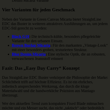
Denim Micarta Variante
Vier Varianten für jeden Geschmack
Neben der Variante in Green Canvas Micarta bietet StraightLine
EDC das Buster in weiteren attraktiven Ausführungen an, um jedem
EDC-Stil gerecht zu werden:
Black G10
:
Die technisch-kühle, besonders pflegeleichte
Variante für den urbanen Einsatz.
Brown Burlap Micarta
:
Für den markanten „Vintage-Look“
mit einer besonders groben, texturierten Struktur.
Blue Denim Micarta
:
Eine stylische Optik, die an robusten,
verwaschenen Jeansstoff erinnert
Fazit: Das „Easy Day Carry“ Konzept
Das StraightLine EDC Buster verkörpert die Philosophie der Marke:
Schlichtheit trifft auf höchste Effizienz. Es ist ein ehrliches,
ästhetisch ansprechendes Werkzeug, das durch die kluge
Materialwahl und die handwerkliche Präzision aus Maniago
überzeugt.
Wer den aktuellen Trend zum kompakten Fixed Blade mitmachen
möchte und ein Messer sucht, das nicht „taktisch“ oder bedrohlich