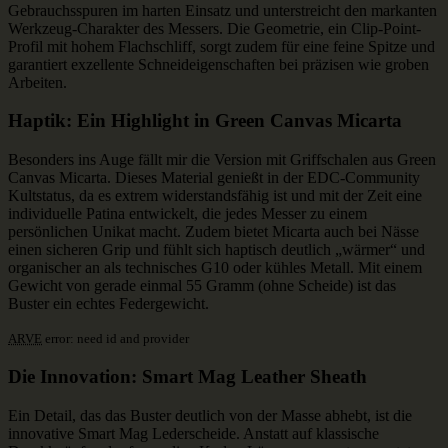
Gebrauchsspuren im harten Einsatz und unterstreicht den markanten
Werkzeug-Charakter des Messers. Die Geometrie, ein Clip-Point-
Profil mit hohem Flachschliff, sorgt zudem für eine feine Spitze und
garantiert exzellente Schneideigenschaften bei präzisen wie groben
Arbeiten.
Haptik: Ein Highlight in Green Canvas Micarta
Besonders ins Auge fällt mir die Version mit Griffschalen aus Green
Canvas Micarta. Dieses Material genießt in der EDC-Community
Kultstatus, da es extrem widerstandsfähig ist und mit der Zeit eine
individuelle Patina entwickelt, die jedes Messer zu einem
persönlichen Unikat macht. Zudem bietet Micarta auch bei Nässe
einen sicheren Grip und fühlt sich haptisch deutlich „wärmer“ und
organischer an als technisches G10 oder kühles Metall. Mit einem
Gewicht von gerade einmal 55 Gramm (ohne Scheide) ist das
Buster ein echtes Federgewicht.
ARVE
error: need id and provider
Die Innovation: Smart Mag Leather Sheath
Ein Detail, das das Buster deutlich von der Masse abhebt, ist die
innovative Smart Mag Lederscheide. Anstatt auf klassische