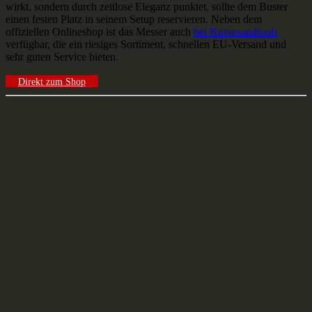
wirkt, sondern durch zeitlose Eleganz punktet, sollte dem Buster
einen festen Platz in seinem Setup reservieren. Neben dem
offiziellen Onlineshop ist das Messer auch
bei Knivesandtools
verfügbar, die ein riesiges Sortiment, schnellen EU-Versand und
sehr guten Service bieten.
Direkt zum Shop