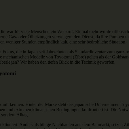
lin war für viele Menschen ein Weckruf. Einmal mehr wurde offensichtl
derne Gas- oder Ölheizungen verweigern den Dienst, da ihre Pumpen und
n weniger Stunden empfindlich kalt, eine sehr bedrohliche Situation.
 Fokus, die in Japan seit Jahrzehnten als Standardinventar zum ganz n
die mechanischen Modelle von Toyotomi (Zibro) gelten als der Goldsta
berlegen? Wir haben den tiefen Blick in die Technik geworfen.
oyotomi
kunft kennen. Hinter der Marke steht das japanische Unternehmen Toyo
phen und extremen klimatischen Bedingungen konfrontiert ist. Die Notwe
 sondern Alltag.
ektioniert. Anders als billige Nachbauten aus dem Baumarkt, setzen 