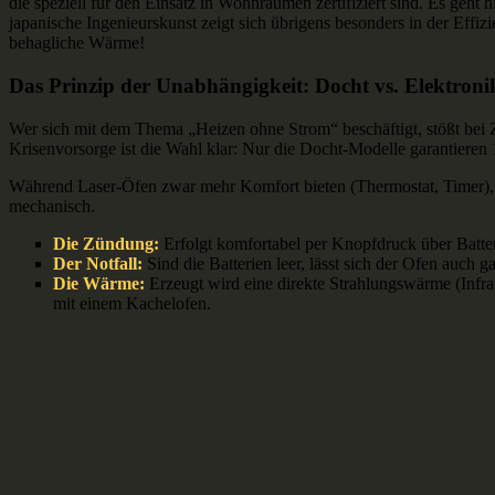
die speziell für den Einsatz in Wohnräumen zertifiziert sind. Es geht
japanische Ingenieurskunst zeigt sich übrigens besonders in der Effiz
behagliche Wärme!
Das Prinzip der Unabhängigkeit: Docht vs. Elektroni
Wer sich mit dem Thema „Heizen ohne Strom“ beschäftigt, stößt bei 
Krisenvorsorge ist die Wahl klar: Nur die Docht-Modelle garantiere
Während Laser-Öfen zwar mehr Komfort bieten (Thermostat, Timer), b
mechanisch.
Die Zündung:
Erfolgt komfortabel per Knopfdruck über Batter
Der Notfall:
Sind die Batterien leer, lässt sich der Ofen auch g
Die Wärme:
Erzeugt wird eine direkte Strahlungswärme (Infrar
mit einem Kachelofen.