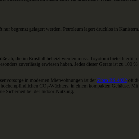
ur begrenzt gelagert werden. Petroleum lagert drucklos in Kanistern. 
ab, die im Ernstfall beheizt werden muss. Toyotomi bietet hierfür eine
esonders zuverlässig erwiesen haben. Jedes dieser Geräte ist zu 100 %
risenvorsorge in modernen Mietwohnungen ist der
Zibro RS-4022
oft di
es hochempfindlichen CO₂-Wächters, in einem kompakten Gehäuse. Mit 2
le Sicherheit bei der Indoor-Nutzung.