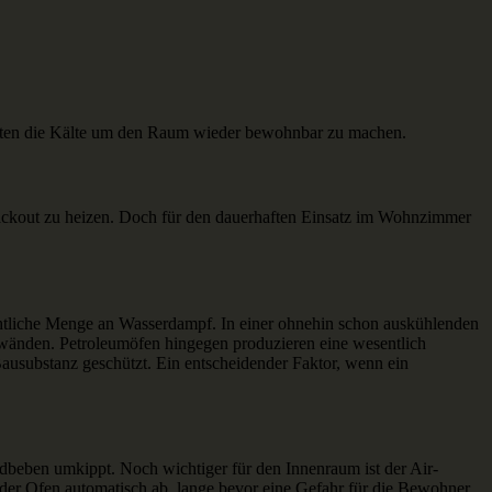
uten die Kälte um den Raum wieder bewohnbar zu machen.
Blackout zu heizen. Doch für den dauerhaften Einsatz im Wohnzimmer
ächtliche Menge an Wasserdampf. In einer ohnehin schon auskühlenden
wänden. Petroleumöfen hingegen produzieren eine wesentlich
ausubstanz geschützt. Ein entscheidender Faktor, wenn ein
Erdbeben umkippt. Noch wichtiger für den Innenraum ist der Air-
ch der Ofen automatisch ab, lange bevor eine Gefahr für die Bewohner