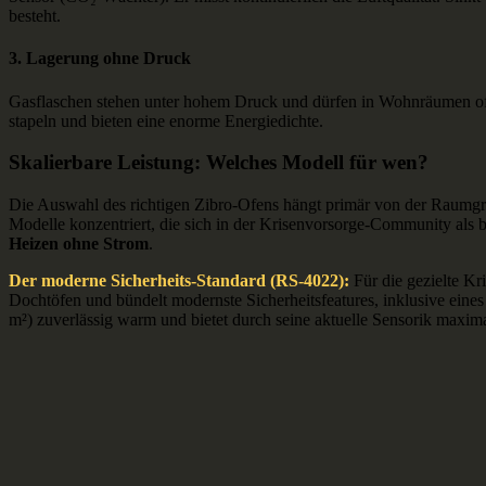
besteht.
3. Lagerung ohne Druck
Gasflaschen stehen unter hohem Druck und dürfen in Wohnräumen oft n
stapeln und bieten eine enorme Energiedichte.
Skalierbare Leistung: Welches Modell für wen?
Die Auswahl des richtigen Zibro-Ofens hängt primär von der Raumgröße 
Modelle konzentriert, die sich in der Krisenvorsorge-Community als b
Heizen ohne Strom
.
Der moderne Sicherheits-Standard (RS-4022):
Für die gezielte K
Dochtöfen und bündelt modernste Sicherheitsfeatures, inklusive ein
m²) zuverlässig warm und bietet durch seine aktuelle Sensorik maxima