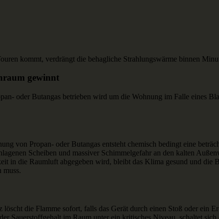
Touren kommt, verdrängt die behagliche Strahlungswärme binnen Min
enraum gewinnt
 Propan- oder Butangas betrieben wird um die Wohnung im Falle eines 
rennung von Propan- oder Butangas entsteht chemisch bedingt eine betr
chlagenen Scheiben und massiver Schimmelgefahr an den kalten Außen
t in die Raumluft abgegeben wird, bleibt das Klima gesund und die B
n muss.
z löscht die Flamme sofort, falls das Gerät durch einen Stoß oder ein 
 der Sauerstoffgehalt im Raum unter ein kritisches Niveau, schaltet si