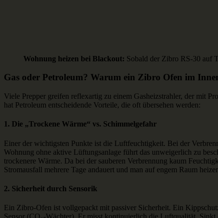
Wohnung heizen bei Blackout:
Sobald der Zibro RS-30 auf 
Gas oder Petroleum? Warum ein Zibro Ofen im Inn
Viele Prepper greifen reflexartig zu einem Gasheizstrahler, der mit
hat Petroleum entscheidende Vorteile, die oft übersehen werden:
1. Die „Trockene Wärme“ vs. Schimmelgefahr
Einer der wichtigsten Punkte ist die Luftfeuchtigkeit. Bei der Verb
Wohnung ohne aktive Lüftungsanlage führt das unweigerlich zu bes
trockenere Wärme. Da bei der sauberen Verbrennung kaum Feuchtigkei
Stromausfall mehrere Tage andauert und man auf engem Raum heize
2. Sicherheit durch Sensorik
Ein Zibro-Ofen ist vollgepackt mit passiver Sicherheit. Ein Kippschut
Sensor (CO₂-Wächter). Er misst kontinuierlich die Luftqualität. Sinkt