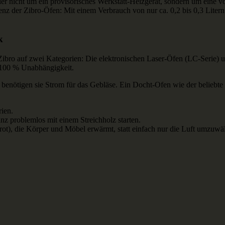
 hier nicht um ein provisorisches Werkstatt-Heizgerät, sondern um eine 
ienz der Zibro-Öfen: Mit einem Verbrauch von nur ca. 0,2 bis 0,3 Litern
k
Zibro auf zwei Kategorien: Die elektronischen Laser-Öfen (LC-Serie) u
n 100 % Unabhängigkeit.
enötigen sie Strom für das Gebläse. Ein Docht-Ofen wie der beliebte
ien.
anz problemlos mit einem Streichholz starten.
ot), die Körper und Möbel erwärmt, statt einfach nur die Luft umzuwäl