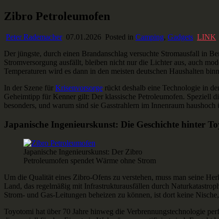
Skip
Zibro Petroleumofen
Ausstaffiert
Gear und Gadgets zum Verlieben
to
content
Peter Rademacher
07.01.2026
Posted in
Camping
,
Gadgets
LINK
Der jüngste, durch einen Brandanschlag versuchte Stromausfall in Ber
Stromversorgung ausfällt, bleiben nicht nur die Lichter aus, auch mo
Temperaturen wird es dann in den meisten deutschen Haushalten binne
In der Szene für
Krisenvorsorge
rückt deshalb eine Technologie in den
Geheimtipp für Kenner gilt: Der klassische Petroleumofen. Speziell 
besonders, und warum sind sie Gasstrahlern im Innenraum haushoch ü
Japanische Ingenieurskunst: Die Geschichte hinter T
Japanische Ingenieurskunst: Der Zibro
Petroleumofen spendet Wärme ohne Strom
Um die Qualität eines Zibro-Ofens zu verstehen, muss man seine Her
Land, das regelmäßig mit Infrastrukturausfällen durch Naturkatastro
Strom- und Gas-Leitungen beheizen zu können, ist dort keine Nische,
Toyotomi hat über 70 Jahre hinweg die Verbrennungstechnologie perf