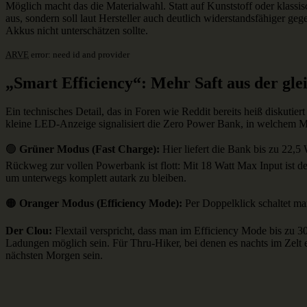
Möglich macht das die Materialwahl. Statt auf Kunststoff oder klassi
aus, sondern soll laut Hersteller auch deutlich widerstandsfähiger 
Akkus nicht unterschätzen sollte.
ARVE
error: need id and provider
„Smart Efficiency“: Mehr Saft aus der gle
Ein technisches Detail, das in Foren wie Reddit bereits heiß diskutie
kleine LED-Anzeige signalisiert die Zero Power Bank, in welchem Mo
🟢
Grüner Modus (Fast Charge):
Hier liefert die Bank bis zu 22,
Rückweg zur vollen Powerbank ist flott: Mit 18 Watt Max Input ist de
um unterwegs komplett autark zu bleiben.
🟠
Oranger Modus (Efficiency Mode):
Per Doppelklick schaltet ma
Der Clou:
Flextail verspricht, dass man im Efficiency Mode bis zu 3
Ladungen möglich sein. Für Thru-Hiker, bei denen es nachts im Zelt 
nächsten Morgen sein.