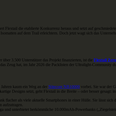
extail die etablierte Konkurrenz heraus und setzt auf geschmiedetes C
somatten auf dem Trail erleichtern. Doch jetzt wagt sich das Unterneh
 über 3.500 Unterstützer das Projekt finanzierten, ist die
Flextail Ze
e das Zeug hat, im Jahr 2026 die Packlisten der Ultralight-Community 
en Jahren kaum ein Weg an der
Nitecore NB10000
vorbei. Sie war der Go
ige Designs setzt, geht Flextail in die Breite – oder besser gesagt: in
k flacher als viele aktuelle Smartphones in einer Hülle. Sie lässt sic
m aufzutragen.
nliga und unterbietet herkömmliche 10.000mAh-Powerbanks („Ziegelstein