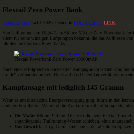
Skip
Flextail Zero Power Bank
Ausstaffiert
Gear und Gadgets zum Verlieben
to
content
Jonas Lepore
24.01.2026
Posted in
EDC
,
Gadgets
LINK
Von Luftpumpen zu High-Tech-Akkus: Mit der Zero Powerbank fordert Fl
allem für seine winzigen Luftpumpen bekannt, die das Aufblasen von I
ultraleichte Outdoor-Powerbanks.
Flextail Powerbank Zero Power 10000mAh
Nach einer erfolgreichen Kickstarter-Kampagne im letzten Jahr, bei der
Grade“ vermarktet und ein Blick auf das Datenblatt verrät, warum si
Kampfansage mit lediglich 145 Gramm
Wenn es um ultraleichte Energieversorgung ging, führte in den letzt
anderen Formfaktor. Während die Konkurrenz oft auf kompakte, blockart
Die Maße:
Mit nur 9,9 mm Dicke ist die neue Flextail Powerban
enganliegende Trailrunning-Westen schieben, ohne unangeneh
Das Gewicht:
145 g. Damit spielt sie in der absoluten Spitze