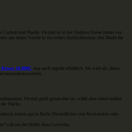
arbon statt Plastik. Flextail ist in der Outdoor-Szene bisher vor
men aus seiner Nische in ein echtes Haifischbecken: den Markt für
ro Power 10.000C
nun auch regulär erhältlich. Sie wird als „Race-
durcheinanderzuwirbeln.
ldstandard. Flextail greift genau hier an, wählt aber einen radikal
 die Fläche.
h dadurch extrem gut in flache Deckelfächer von Rucksäcken oder
e“) oft um die Hälfte ihres Gewichts.