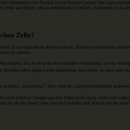
sches Aluminium setzt Flextail auf ein Forged Carbon Fiber (geschmied
gegen Stöße und Stürze sein als herkömmliche Hüllen. Außerdem ist das
ichen Zelle?
rt wird, ist der Dual-Mode der Powerbank. Flextail versucht hier, ein k
dus sie arbeitet:
5 Watt Output. Das ist ideal für den schnellen Hüttenstopp, um das Sm
r Speicher selbst zügig wieder aufgeladen. Das macht sie auch zum ide
n in diesen „Sparmodus“. Hier wird die Ladegeschwindigkeit gedrossel
0% mehr nutzbare Energie aus den Zellen holen kann. Statt zwei vollen 
egal ist, ob das Handy eine oder drei Stunden lädt, könnte das der e