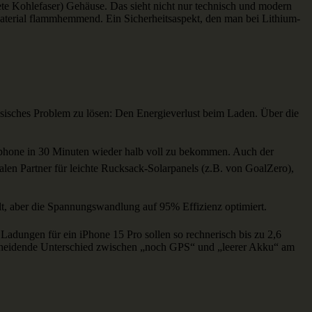
ete Kohlefaser) Gehäuse. Das sieht nicht nur technisch und modern
 Material flammhemmend. Ein Sicherheitsaspekt, den man bei Lithium-
lassisches Problem zu lösen: Den Energieverlust beim Laden. Über die
artphone in 30 Minuten wieder halb voll zu bekommen. Auch der
alen Partner für leichte Rucksack-Solarpanels (z.B. von GoalZero),
t, aber die Spannungswandlung auf 95% Effizienz optimiert.
Ladungen für ein iPhone 15 Pro sollen so rechnerisch bis zu 2,6
ntscheidende Unterschied zwischen „noch GPS“ und „leerer Akku“ am