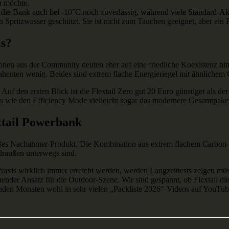
n möchte.
t die Bank auch bei -10°C noch zuverlässig, während viele Standard-Ak
en Spritzwasser geschützt. Sie ist nicht zum Tauchen geeignet, aber ein
is?
onen aus der Community deuten eher auf eine friedliche Koexistenz hin. 
enten wenig. Beides sind extrem flache Energieriegel mit ähnlichem G
 Auf den ersten Blick ist die Flextail Zero gut 20 Euro günstiger als der
es wie den Efficiency Mode vielleicht sogar das modernere Gesamtpaket,
extail Powerbank
 bloßes Nachahmer-Produkt. Die Kombination aus extrem flachem Carb
 draußen unterwegs sind.
xis wirklich immer erreicht werden, werden Langzeittests zeigen müsse
ischender Ansatz für die Outdoor-Szene. Wir sind gespannt, ob Flextail 
nden Monaten wohl in sehr vielen „Packliste 2026“-Videos auf YouTub