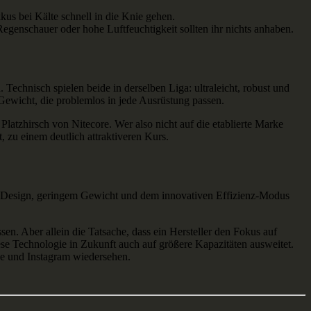
kus bei Kälte schnell in die Knie gehen.
 Regenschauer oder hohe Luftfeuchtigkeit sollten ihr nichts anhaben.
Technisch spielen beide in derselben Liga: ultraleicht, robust und
ewicht, die problemlos in jede Ausrüstung passen.
 Platzhirsch von Nitecore. Wer also nicht auf die etablierte Marke
 zu einem deutlich attraktiveren Kurs.
on-Design, geringem Gewicht und dem innovativen Effizienz-Modus
n. Aber allein die Tatsache, dass ein Hersteller den Fokus auf
diese Technologie in Zukunft auch auf größere Kapazitäten ausweitet.
e und Instagram wiedersehen.