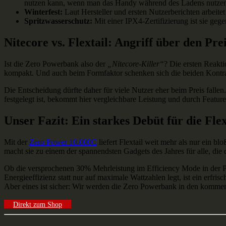
nutzen kann, wenn man das Handy während des Ladens nutze
Winterfest:
Laut Hersteller und ersten Nutzerberichten arbeite
Spritzwasserschutz:
Mit einer IPX4-Zertifizierung ist sie geg
Nitecore vs. Flextail: Angriff über den Pre
Ist die Zero Powerbank also der
„Nitecore-Killer“
? Die ersten Reakti
kompakt. Und auch beim Formfaktor schenken sich die beiden Kontrah
Die Entscheidung dürfte daher für viele Nutzer eher beim Preis fallen.
festgelegt ist, bekommt hier vergleichbare Leistung und durch Featur
Unser Fazit: Ein starkes Debüt für die Fl
Mit der
Zero Power 10.000C
liefert Flextail weit mehr als nur ein
macht sie zu einem der spannendsten Gadgets des Jahres für alle, die
Ob die versprochenen 30% Mehrleistung im Efficiency Mode in der Pra
Energieeffizienz statt nur auf maximale Wattzahlen legt, ist ein erfr
Aber eines ist sicher: Wir werden die Zero Powerbank in den komme
Direkt zum Shop