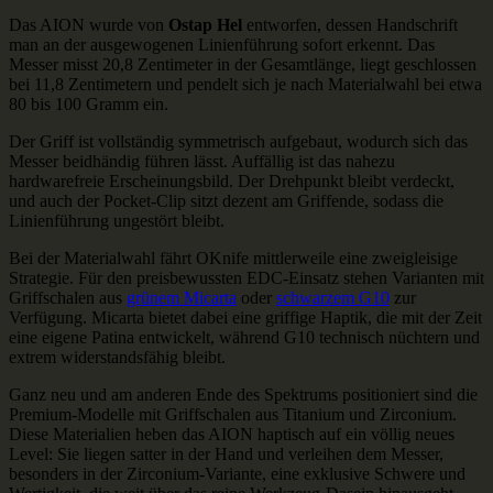
Das AION wurde von
Ostap Hel
entworfen, dessen Handschrift
man an der ausgewogenen Linienführung sofort erkennt. Das
Messer misst 20,8 Zentimeter in der Gesamtlänge, liegt geschlossen
bei 11,8 Zentimetern und pendelt sich je nach Materialwahl bei etwa
80 bis 100 Gramm ein.
Der Griff ist vollständig symmetrisch aufgebaut, wodurch sich das
Messer beidhändig führen lässt. Auffällig ist das nahezu
hardwarefreie Erscheinungsbild. Der Drehpunkt bleibt verdeckt,
und auch der Pocket-Clip sitzt dezent am Griffende, sodass die
Linienführung ungestört bleibt.
Bei der Materialwahl fährt OKnife mittlerweile eine zweigleisige
Strategie. Für den preisbewussten EDC-Einsatz stehen Varianten mit
Griffschalen aus
grünem Micarta
oder
schwarzem G10
zur
Verfügung. Micarta bietet dabei eine griffige Haptik, die mit der Zeit
eine eigene Patina entwickelt, während G10 technisch nüchtern und
extrem widerstandsfähig bleibt.
Ganz neu und am anderen Ende des Spektrums positioniert sind die
Premium-Modelle mit Griffschalen aus Titanium und Zirconium.
Diese Materialien heben das AION haptisch auf ein völlig neues
Level: Sie liegen satter in der Hand und verleihen dem Messer,
besonders in der Zirconium-Variante, eine exklusive Schwere und