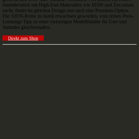
Sammlerstück mit High-End-Materialien wie M390 und Zirconium
sucht, findet im gleichen Design nun auch eine Premium-Option.
Die AION-Reihe ist damit erwachsen geworden, vom reinen Preis-
Leistungs-Tipp zu einer vielseitigen Modellfamilie für User und
Sammler gleichermaßen.
Direkt zum Shop