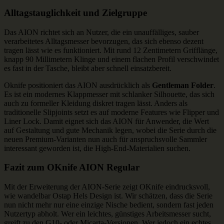
Alltagstauglichkeit und Zielgruppe
Das AION richtet sich an Nutzer, die ein unauffälliges, sauber
verarbeitetes Alltagsmesser bevorzugen, das sich ebenso dezent
tragen lässt wie es funktioniert. Mit rund 12 Zentimetern Grifflänge,
knapp 90 Millimetern Klinge und einem flachen Profil verschwindet
es fast in der Tasche, bleibt aber schnell einsatzbereit.
Oknife positioniert das AION ausdrücklich als
Gentleman Folder
.
Es ist ein modernes Klappmesser mit schlanker Silhouette, das sich
auch zu formeller Kleidung diskret tragen lässt. Anders als
traditionelle Slipjoints setzt es auf moderne Features wie Flipper und
Liner Lock. Damit eignet sich das AION für Anwender, die Wert
auf Gestaltung und gute Mechanik legen, wobei die Serie durch die
neuen Premium-Varianten nun auch für anspruchsvolle Sammler
interessant geworden ist, die High-End-Materialien suchen.
Fazit zum OKnife AION Regular
Mit der Erweiterung der AION-Serie zeigt OKnife eindrucksvoll,
wie wandelbar Ostap Hels Design ist. Wir schätzen, dass die Serie
nun nicht mehr nur eine einzige Nische bedient, sondern fast jeden
Nutzertyp abholt. Wer ein leichtes, günstiges Arbeitsmesser sucht,
greift zu den G10- oder Micarta-Versionen. Wer jedoch ein echtes