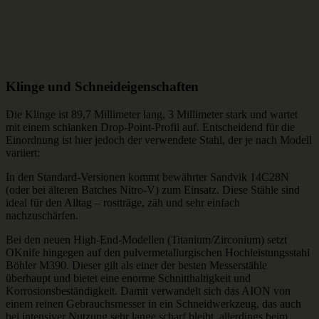
Klinge und Schneideigenschaften
Die Klinge ist 89,7 Millimeter lang, 3 Millimeter stark und wartet
mit einem schlanken Drop-Point-Profil auf. Entscheidend für die
Einordnung ist hier jedoch der verwendete Stahl, der je nach Modell
variiert:
In den Standard-Versionen kommt bewährter Sandvik 14C28N
(oder bei älteren Batches Nitro-V) zum Einsatz. Diese Stähle sind
ideal für den Alltag – rostträge, zäh und sehr einfach
nachzuschärfen.
Bei den neuen High-End-Modellen (Titanium/Zirconium) setzt
OKnife hingegen auf den pulvermetallurgischen Hochleistungsstahl
Böhler M390. Dieser gilt als einer der besten Messerstähle
überhaupt und bietet eine enorme Schnitthaltigkeit und
Korrosionsbeständigkeit. Damit verwandelt sich das AION von
einem reinen Gebrauchsmesser in ein Schneidwerkzeug, das auch
bei intensiver Nutzung sehr lange scharf bleibt, allerdings beim