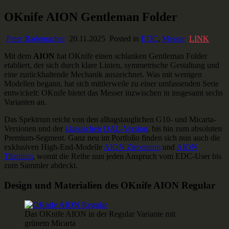
Skip
OKnife AION Gentleman Folder
Ausstaffiert
Gear und Gadgets zum Verlieben
to
content
Peter Rademacher
20.11.2025
Posted in
EDC
,
Messer
LINK
Mit dem
AION
hat OKnife einen schlanken Gentleman Folder
etabliert, der sich durch klare Linien, symmetrische Gestaltung und
eine zurückhaltende Mechanik auszeichnet. Was mit wenigen
Modellen begann, hat sich mittlerweile zu einer umfassenden Serie
entwickelt: OKnife bietet das Messer inzwischen in insgesamt sechs
Varianten an.
Das Spektrum reicht von den alltagstauglichen G10- und Micarta-
Versionen und der
klassischen OAL-Version
, bis hin zum absoluten
Premium-Segment. Ganz neu im Portfolio finden sich nun auch die
exklusiven High-End-Modelle
AION Zirconium
und
AION
Titanium
, womit die Reihe nun jeden Anspruch vom EDC-User bis
zum Sammler abdeckt.
Design und Materialien des OKnife AION Regular
Das OKnife AION in der Regular Variante mit
grünem Micarta